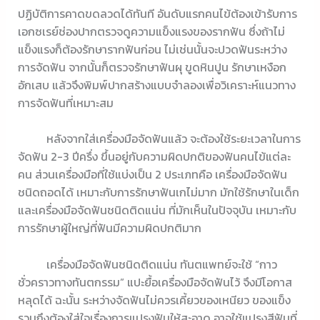
ปฏิบัติการคาดขดลวดได้ทันที อันดับแรกคนไข้ต้องเข้ารับการ
เอกซเรย์ช่องปากตรวจดูความแข็งแรงของรากฟัน ซึ่งถ้าไม่
แข็งแรงก็ต้องรักษารากฟันก่อน ไม่เช่นนั้นจะปวดฟันระหว่าง
การจัดฟัน จากนั้นก็ตรวจรักษาฟันผุ ขูดหินปูน รักษาเหงือก
อักเสบ แล้วจึงพิมพ์ปากสร้างแบบจำลองเพื่อวิเคราะห์แนวทาง
การจัดฟันที่เหมาะสม
หลังจากใส่เครื่องมือจัดฟันแล้ว จะต้องใช้ระยะเวลาในการ
จัดฟัน 2-3 ปีครึ่ง ขึ้นอยู่กับความผิดปกติของฟันคนไข้แต่ละ
คน ส่วนเครื่องมือที่ใช้แบ่งเป็น 2 ประเภทคือ เครื่องมือจัดฟัน
ชนิดถอดได้ เหมาะกับการรักษาฟันเกไม่มาก มักใช้รักษาในเด็ก
และเครื่องมือจัดฟันชนิดติดแน่น ที่มักเห็นในปัจจุบัน เหมาะกับ
การรักษาผู้ใหญ่ที่ฟันมีความผิดปกติมาก
เครื่องมือจัดฟันชนิดติดแน่น ทันตแพทย์จะใช้ “กาว
ชั่วคราวทางทันตกรรม” แปะยื้อเครื่องมือจัดฟันไว้ จึงมีโอกาส
หลุดได้ ฉะนั้น ระหว่างจัดฟันไม่ควรเคี้ยวของเหนียว ของแข็ง
รวมถึงต้องใส่ใจเรื่องการแปรงฟันให้สะอาด อาจใช้แปรงสีฟันที่