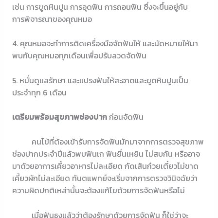
เช่น การขูดหินปูน การอุดฟัน การถอนฟัน ซึ่งจะขึ้นอยู่กับ
การพิจารณาของคุณหมอ
4. คุณหมอจะทำการติดเครื่องมือจัดฟันให้ และนัดหมายให้มา
พบกับคุณหมอทุกเดือนเพื่อปรับลวดจัดฟัน
5. หมั่นดูแลรักษา และแปรงฟันให้สะอาดและขูดหินปูนเป็น
ประจำทุก 6 เดือน
เตรียมพร้อมสุขภาพช่องปาก
ก่อนจัดฟัน
คนไข้ที่ต้องเข้ารับการจัดฟันมักมาจากการตรวจสุขภาพ
ช่องปากประจำปีแล้วพบฟันเก ฟันยื่นเหยิน ไม่สบกัน หรืออาจ
มาด้วยอาการเคี้ยวอาหารไม่ละเอียด กัดเส้นก๋วยเตี๋ยวไม่ขาด
เคี้ยวผักไม่ละเอียด ทันตแพทย์จะเริ่มจากการตรวจวินิจฉัยว่า
ความผิดปกติเหล่านั้นจะต้องแก้ไขด้วยการจัดฟันหรือไม่
เมื่อฟันธงแล้วว่าต้องรักษาด้วยการจัดฟัน ก็ใช่ว่าจะ