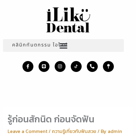
Skip
to
content
คลินิกทันตกรรม ไอไลค์
F
L
I
P
M
a
i
n
h
a
c
n
s
o
p
e
e
t
n
-
b
a
e
p
o
g
-
i
o
r
a
n
k
a
l
-
m
t
f
รู้ก่อนสักนิด ก่อนจัดฟัน
Leave a Comment
/
ความรู้เกี่ยวกับฟันสวย
/ By
admin