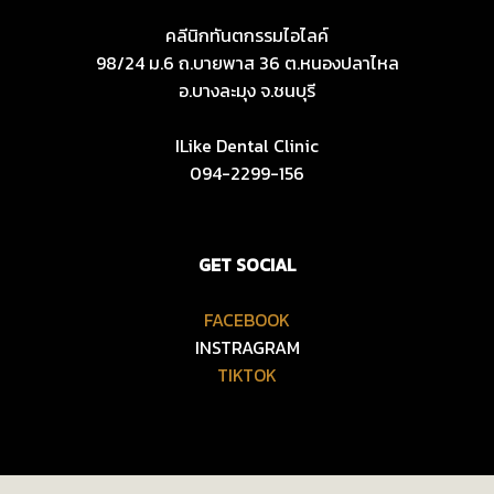
คลีนิกทันตกรรมไอไลค์
98/24 ม.6 ถ.บายพาส 36 ต.หนองปลาไหล
อ.บางละมุง จ.ชนบุรี
ILike Dental Clinic
094-2299-156
GET SOCIAL
FACEBOOK
INSTRAGRAM
TIKTOK