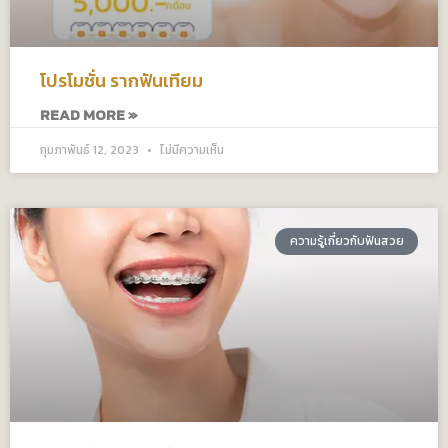
โปรโมชั่น รากฟันเทียม
READ MORE »
กุมภาพันธ์ 12, 2023
ไม่มีความเห็น
ความรู้เกี่ยวกับฟันสวย