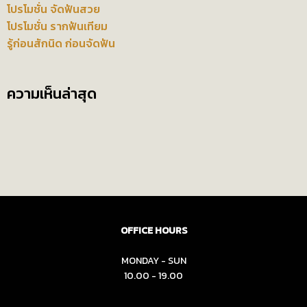
โปรโมชั่น จัดฟันสวย
โปรโมชั่น รากฟันเทียม
รู้ก่อนสักนิด ก่อนจัดฟัน
ความเห็นล่าสุด
OFFICE HOURS
MONDAY - SUN
10.00 - 19.00