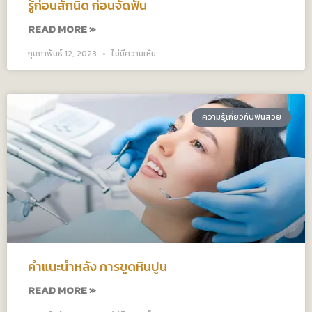
รู้ก่อนสักนิด ก่อนจัดฟัน
READ MORE »
กุมภาพันธ์ 12, 2023
ไม่มีความเห็น
ความรู้เกี่ยวกับฟันสวย
คำแนะนำหลัง การขูดหินปูน
READ MORE »